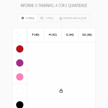
INFORME O TAMANHO, A COR E QUANTIDADE
+1 PEÇA
-1 PEÇA
PREENCHER A QTDE
P (40)
M (42)
G (44)
GG (46)