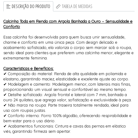
DESCRIÇÃO DO PRODUTO
TABELA DE MEDIDAS
Calcinha Toda em Renda com Argola Banhada a Ouro – Sensualidade e
Conforto
Essa calcinha foi desenvolvida para quem busca unir sensualidade,
charme e conforto em uma única peça. Com design delicado e
acabamento sofisticado, ela valoriza o corpo sem marcar sob a roupa,
sendo ideal para clientes que preferem uma calcinha menor, elegante e
extremamente feminina.
Características e Benefícios:
✔ Composição do material: Renda de alta qualidade em poliamida e
elastano, garantindo maciez, elasticidade e excelente ajuste ao corpo.
✔ Modelagem e caimento: Modelagem menor, com laterais mais finas,
proporcionando um visual sensual e confortável ao mesmo tempo.
✔ Detalhe sofisticado: Argola frontal e lateral com 7 mm, banhada a
ouro 24 quilates, que agrega valor, sofisticação e exclusividade à peça.
✔ Não marca na roupa: Parte traseira totalmente rendada, ideal para
uso com roupas justas.
✔ Conforto interno: Forro 100% algodão, oferecendo respirabilidade e
bem-estar para o uso diário.
✔ Acabamentos funcionais: Cintura e cavas das pernas em elástico
viés, garantindo firmeza sem apertar.