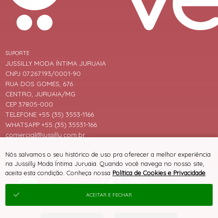
SUPORTE
JUSSILLY MODA ÍNTIMA JURUAIA
CNPJ 07.267.193/0001-90
RUA DOS GOMES, 676
CENTRO, JURUAIA/MG
CEP 37805-000
TELEFONE +55 (35) 3553-1166
WHATSAPP +55 (35) 35531-166
comercial@jussilly.com.br
Nós salvamos o seu histórico de uso pra oferecer a melhor experiência
na Jussilly Moda Íntima Juruaia. Quando você navega no nosso site,
aceita esta condição. Conheça nossa
Política de Cookies e Privacidade
.
ACEITAR E FECHAR