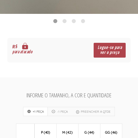
R$
Logue-se para
para atacado
ver o preço
INFORME O TAMANHO, A COR E QUANTIDADE
+1 PEÇA
-1 PEÇA
PREENCHER A QTDE
P (40)
M (42)
G (44)
GG (46)