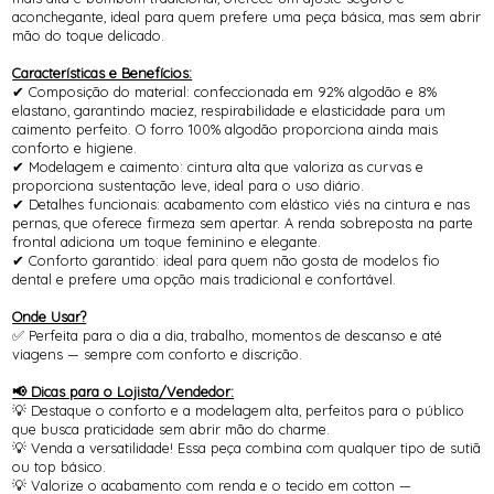
aconchegante, ideal para quem prefere uma peça básica, mas sem abrir
mão do toque delicado.
Características e Benefícios:
✔ Composição do material: confeccionada em 92% algodão e 8%
elastano, garantindo maciez, respirabilidade e elasticidade para um
caimento perfeito. O forro 100% algodão proporciona ainda mais
conforto e higiene.
✔ Modelagem e caimento: cintura alta que valoriza as curvas e
proporciona sustentação leve, ideal para o uso diário.
✔ Detalhes funcionais: acabamento com elástico viés na cintura e nas
pernas, que oferece firmeza sem apertar. A renda sobreposta na parte
frontal adiciona um toque feminino e elegante.
✔ Conforto garantido: ideal para quem não gosta de modelos fio
dental e prefere uma opção mais tradicional e confortável.
Onde Usar?
✅ Perfeita para o dia a dia, trabalho, momentos de descanso e até
viagens — sempre com conforto e discrição.
📢 Dicas para o Lojista/Vendedor:
💡 Destaque o conforto e a modelagem alta, perfeitos para o público
que busca praticidade sem abrir mão do charme.
💡 Venda a versatilidade! Essa peça combina com qualquer tipo de sutiã
ou top básico.
💡 Valorize o acabamento com renda e o tecido em cotton —