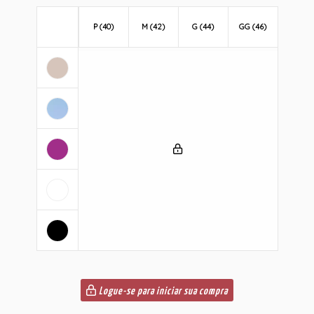
P (40)
M (42)
G (44)
GG (46)
Logue-se para iniciar sua compra