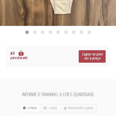
R$
Logue-se para
para atacado
ver o preço
INFORME O TAMANHO, A COR E QUANTIDADE
+1 PEÇA
-1 PEÇA
PREENCHER A QTDE