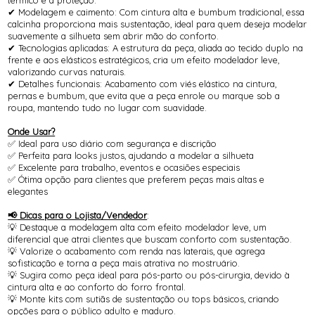
térmico e a proteção.
✔ Modelagem e caimento: Com cintura alta e bumbum tradicional, essa
calcinha proporciona mais sustentação, ideal para quem deseja modelar
suavemente a silhueta sem abrir mão do conforto.
✔ Tecnologias aplicadas: A estrutura da peça, aliada ao tecido duplo na
frente e aos elásticos estratégicos, cria um efeito modelador leve,
valorizando curvas naturais.
✔ Detalhes funcionais: Acabamento com viés elástico na cintura,
pernas e bumbum, que evita que a peça enrole ou marque sob a
roupa, mantendo tudo no lugar com suavidade.
Onde Usar?
✅ Ideal para uso diário com segurança e discrição
✅ Perfeita para looks justos, ajudando a modelar a silhueta
✅ Excelente para trabalho, eventos e ocasiões especiais
✅ Ótima opção para clientes que preferem peças mais altas e
elegantes
📢 Dicas para o Lojista/Vendedor
:
💡 Destaque a modelagem alta com efeito modelador leve, um
diferencial que atrai clientes que buscam conforto com sustentação.
💡 Valorize o acabamento com renda nas laterais, que agrega
sofisticação e torna a peça mais atrativa no mostruário.
💡 Sugira como peça ideal para pós-parto ou pós-cirurgia, devido à
cintura alta e ao conforto do forro frontal.
💡 Monte kits com sutiãs de sustentação ou tops básicos, criando
opções para o público adulto e maduro.