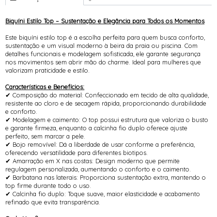
Biquíni Estilo Top – Sustentação e Elegância para Todos os Momentos
Este biquíni estilo top é a escolha perfeita para quem busca conforto,
sustentação e um visual moderno à beira da praia ou piscina. Com
detalhes funcionais e modelagem sofisticada, ele garante segurança
nos movimentos sem abrir mão do charme. Ideal para mulheres que
valorizam praticidade e estilo.
Características e Benefícios:
✔ Composição do material: Confeccionado em tecido de alta qualidade,
resistente ao cloro e de secagem rápida, proporcionando durabilidade
e conforto.
✔ Modelagem e caimento: O top possui estrutura que valoriza o busto
e garante firmeza, enquanto a calcinha fio duplo oferece ajuste
perfeito, sem marcar a pele.
✔ Bojo removível: Dá a liberdade de usar conforme a preferência,
oferecendo versatilidade para diferentes biotipos.
✔ Amarração em X nas costas: Design moderno que permite
regulagem personalizada, aumentando o conforto e o caimento.
✔ Barbatana nas laterais: Proporciona sustentação extra, mantendo o
top firme durante todo o uso.
✔ Calcinha fio duplo: Toque suave, maior elasticidade e acabamento
refinado que evita transparência.