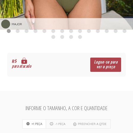
MAJOR
R$
Logue-se para
para atacado
ver o preço
INFORME O TAMANHO, A COR E QUANTIDADE
+1 PEÇA
-1 PEÇA
PREENCHER A QTDE