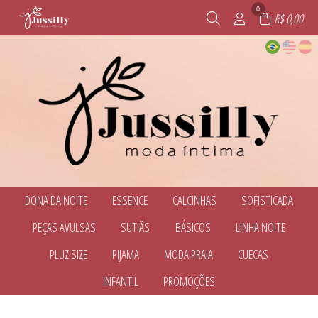
0
R$ 0,00
DONA DA NOITE
ESSENCE
CALCINHAS
SOFISTICADA
TODOS DE DONA DA NOITE
TODOS DE ESSENCE
TODOS DE CALCINHAS
TODOS DE SOFISTICADA
PEÇAS AVULSAS
SUTIÃS
BÁSICOS
LINHA NOITE
BABY DOLL E PIJAMAS
ACESSÓRIOS
CALCINHAS
AMAMENTAÇÃO
CALCINHAS
CALEÇON E CUECA FEMININA
CONJUNTO SEM BOJO
TODOS DE PEÇAS AVULSAS
TODOS DE SUTIÃS
TODOS DE BÁSICOS
TODOS DE LINHA NOITE
PLUZ SIZE
PIJAMA
MODA PRAIA
CUECAS
CAMISOLAS E ROBES
CONJUNTOS COM BOJO
ACESSÓRIOS
AMAMENTAÇÃO
CONJUNTOS COM BOJO
ACESSÓRIOS
CONJUNTO SEM BOJO
SUTIÃ AVULSO
TODOS DE DONA DA NOITE
TODOS DE SOFISTICADA
TODOS DE CALCINHAS
TODOS DE ESSENCE
CAMISETES
CONJUNTOS COM BOJO
BABY DOLL E PIJAMAS
TODOS DE PLUZ SIZE
TODOS DE PIJAMA
TODOS DE MODA PRAIA
TODOS DE CUECAS
CONJUNTOS COM BOJO
INFANTIL
PROMOÇÕES
SUTIÃ SEM BOJO
SUTIÃ AVULSO
BODY
BABY DOLL E PIJAMAS
BABY DOLL E PIJAMAS
BIQUINI
CUECAS
CORPETES, ESPARTILHOS E
SUTIÃ SEM BOJO
CAMISOLAS E ROBES
TODOS DE PEÇAS AVULSAS
TODOS DE LINHA NOITE
TODOS DE BÁSICOS
TODOS DE SUTIÃS
BODY
PIJAMA DE INVERNO
BIQUINIS
CORSELETS
TODOS DE INFANTIL
TODOS DE PROMOÇÕES
CALCINHAS
CALCINHA BIQUINI
FANTASIAS
CALEÇON E CUECA FEMININA
AMAMENTAÇÃO