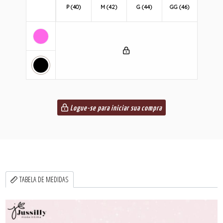
P (40)
M (42)
G (44)
GG (46)
Logue-se para iniciar sua compra
TABELA DE MEDIDAS