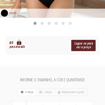
PRETO
R$
Logue-se para
para atacado
ver o preço
INFORME O TAMANHO, A COR E QUANTIDADE
+1 PEÇA
-1 PEÇA
PREENCHER A QTDE