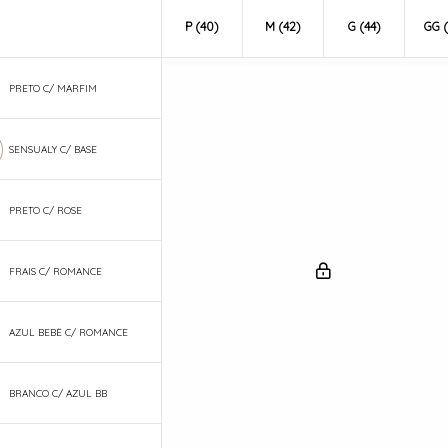
P (40)
M (42)
G (44)
GG (
PRETO C/ MARFIM
SENSUALY C/ BASE
PRETO C/ ROSE
FRAIS C/ ROMANCE
AZUL BEBÊ C/ ROMANCE
BRANCO C/ AZUL BB