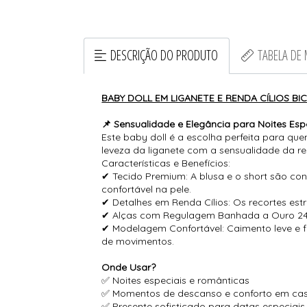
DESCRIÇÃO DO PRODUTO
TABELA DE
BABY DOLL EM LIGANETE E RENDA CÍLIOS BICO
📌 Sensualidade e Elegância para Noites Espe
Este baby doll é a escolha perfeita para qu
leveza da liganete com a sensualidade da re
Características e Benefícios:
✔ Tecido Premium: A blusa e o short são co
confortável na pele.
✔ Detalhes em Renda Cílios: Os recortes est
✔ Alças com Regulagem Banhada a Ouro 24K:
✔ Modelagem Confortável: Caimento leve e f
de movimentos.
Onde Usar?
✅ Noites especiais e românticas
✅ Momentos de descanso e conforto em ca
✅ Presente sofisticado para datas especiais