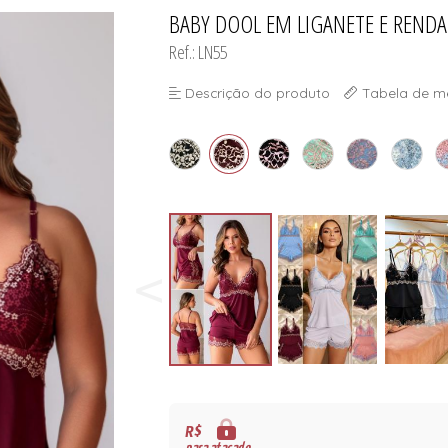
ORSELETS
BABY DOOL EM LIGANETE E RENDA
TODOS DE PROMOÇ
TODOS DE MODA PR
TODOS DE INFANTI
TODOS DE CUECA
Ref.: LN55
Descrição do produto
Tabela de m
ORSELETS
R$