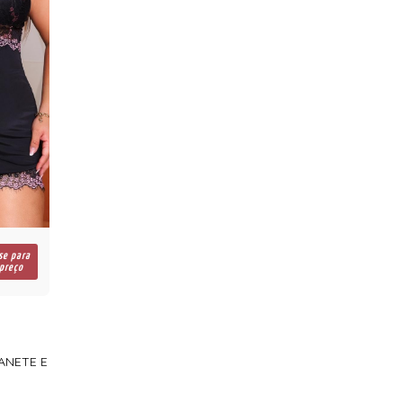
se para
 preço
GANETE E