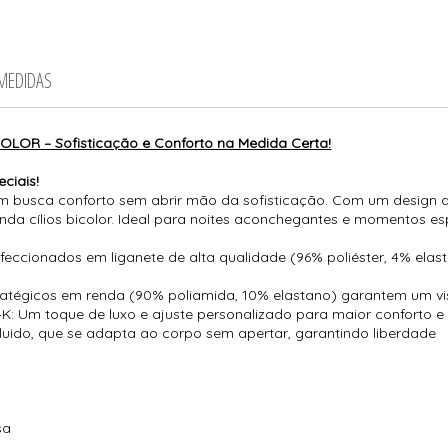
 MEDIDAS
LOR – Sofisticação e Conforto na Medida Certa!
ciais!
em busca conforto sem abrir mão da sofisticação. Com um design d
nda cílios bicolor. Ideal para noites aconchegantes e momentos esp
nfeccionados em liganete de alta qualidade (96% poliéster, 4% el
ratégicos em renda (90% poliamida, 10% elastano) garantem um vis
 Um toque de luxo e ajuste personalizado para maior conforto e 
luido, que se adapta ao corpo sem apertar, garantindo liberdade
sa