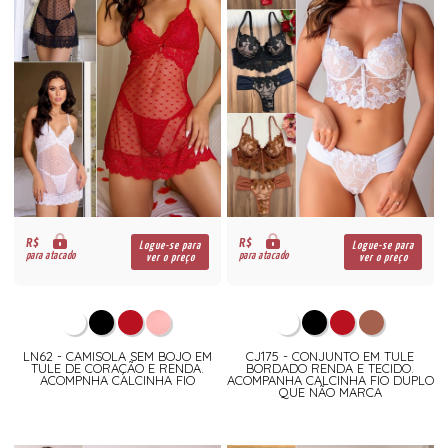
R$
R$
Logue-se para
Logue-se para
para atacado
para atacado
ver o preço
ver o preço
LN62 - CAMISOLA SEM BOJO EM
CJ175 - CONJUNTO EM TULE
TULE DE CORAÇÃO E RENDA.
BORDADO RENDA E TECIDO.
ACOMPNHA CALCINHA FIO
ACOMPANHA CALCINHA FIO DUPLO
QUE NÃO MARCA