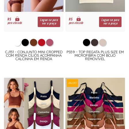
R$
R$
Logue-se para
Logue-se para
para atacado
para atacado
ver o preço
ver o preço
CJ151 - CONJUNTO MINI CROPPED
PS59 - TOP REGATA PLUS SIZE EM
COM RENDA CÍLIOS ACOMPANHA
MICROFIBRA COM BOJO
CALCINHA EM RENDA
REMOVÍVEL
4% OFF