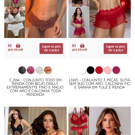
R$
R$
Logue-se para
Logue-se para
para atacado
para atacado
ver o preço
ver o preço
CJ164 - CONJUNTO TODO EM
LN63 - CONJUNTO 3 PEÇAS. SUTIÃ
RENDA COM BOJO DAILLY.
SEM BJO COM ARO. CALCINHA FIO
EXTREMAMENTYE FINO E MACIO.
E SAINHA EM TULE E RENDA
COM ARO E CALCINHA TODA
RENDADA