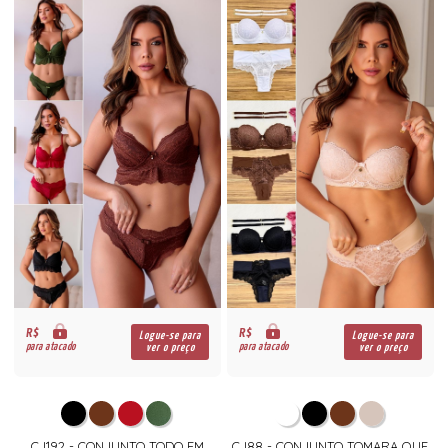
R$
R$
Logue-se para
Logue-se para
para atacado
para atacado
ver o preço
ver o preço
CJ192 - CONJUNTO TODO EM
CJ88 - CONJUNTO TOMARA QUE