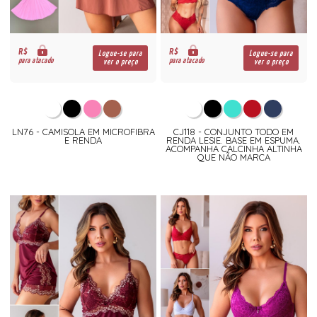
R$
R$
Logue-se para
Logue-se para
para atacado
para atacado
ver o preço
ver o preço
LN76 - CAMISOLA EM MICROFIBRA
CJ118 - CONJUNTO TODO EM
E RENDA
RENDA LESIE. BASE EM ESPUMA.
ACOMPANHA CALCINHA ALTINHA
QUE NÃO MARCA