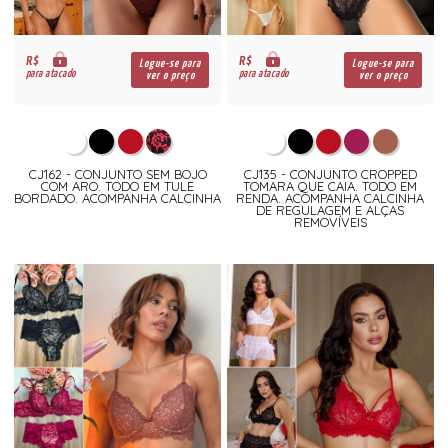
R$
R$
Logue-se para
Logue-se para
para atacado
para atacado
ver o preço
ver o preço
CJ162 - CONJUNTO SEM BOJO
CJ135 - CONJUNTO CROPPED
COM ARO. TODO EM TULE
TOMARA QUE CAIA. TODO EM
BORDADO. ACOMPANHA CALCINHA
RENDA. ACOMPANHA CALCINHA
DE REGULAGEM E ALÇAS
REMOVÍVEIS