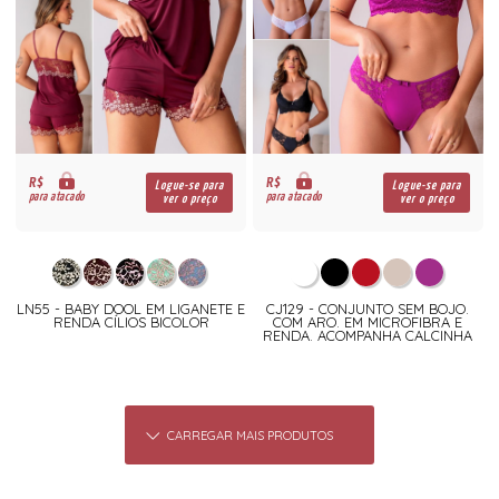
R$
R$
Logue-se para
Logue-se para
para atacado
para atacado
ver o preço
ver o preço
LN55 - BABY DOOL EM LIGANETE E
CJ129 - CONJUNTO SEM BOJO.
RENDA CÍLIOS BICOLOR
COM ARO. EM MICROFIBRA E
RENDA. ACOMPANHA CALCINHA
CARREGAR MAIS PRODUTOS