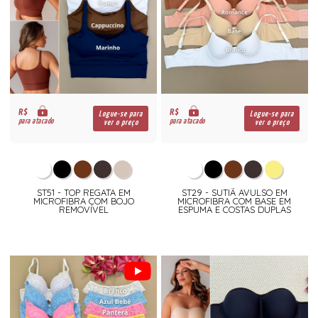
R$
R$
Logue-se para
Logue-se para
para atacado
para atacado
ver o preço
ver o preço
ST51 - TOP REGATA EM
ST29 - SUTIÃ AVULSO EM
MICROFIBRA COM BOJO
MICROFIBRA COM BASE EM
REMOVÍVEL
ESPUMA E COSTAS DUPLAS