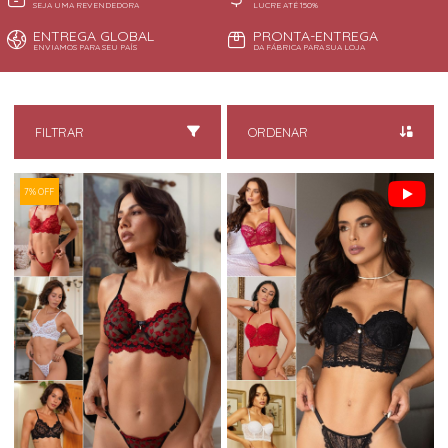
SEJA UMA REVENDEDORA
LUCRE ATÉ 150%
ENTREGA GLOBAL
PRONTA-ENTREGA
ENVIAMOS PARA SEU PAÍS
DA FÁBRICA PARA SUA LOJA
FILTRAR
ORDENAR
7% OFF