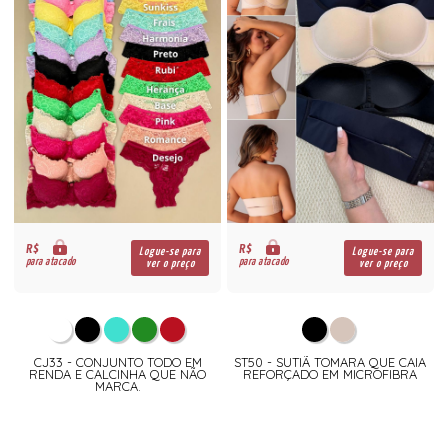
R$
R$
Logue-se para
Logue-se para
para atacado
para atacado
ver o preço
ver o preço
CJ33 - CONJUNTO TODO EM
ST50 - SUTIÃ TOMARA QUE CAIA
RENDA E CALCINHA QUE NÃO
REFORÇADO EM MICROFIBRA
MARCA.