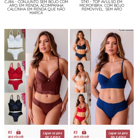
CJ86 - CONJUNTO SEM BOJO COM
ST41 - TOP AVULSO EM
ARO, EM RENDA, ACOMPANHA
MICROFIBRA. COM BOJO
CALCINHA EM RENDA QUE NÃO
REMOVIVEL. SEM ARO
MARCA
R$
R$
Logue-se para
Logue-se para
para atacado
para atacado
ver o preço
ver o preço