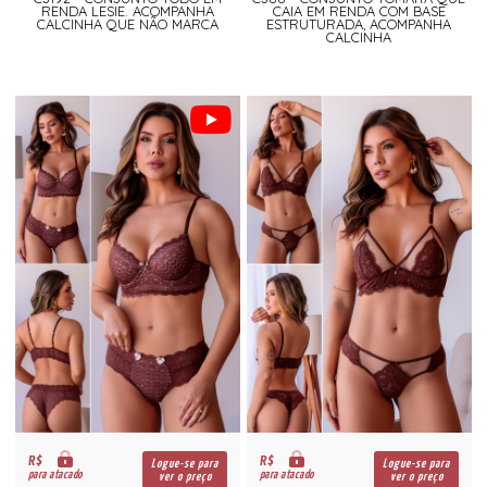
RENDA LESIE. ACOMPANHA
CAIA EM RENDA COM BASE
CALCINHA QUE NÃO MARCA
ESTRUTURADA, ACOMPANHA
CALCINHA
R$
R$
Logue-se para
Logue-se para
para atacado
para atacado
ver o preço
ver o preço